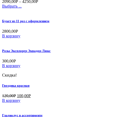
2090,00
Р
–
4250,00
Р
Выбрать ...
Букет из 11 роз с оформлением
2800,00
Р
В корзину
Розы Эксплорер Эквадор Люкс
300,00
Р
В корзину
Скидка!
Гвоздика красная
120,00
Р
100,00
Р
В корзину
Гладиолус в ассортименте