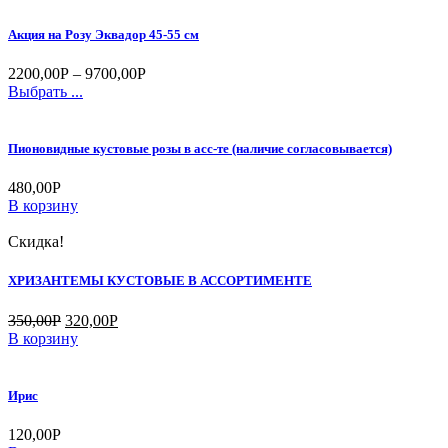
Акция на Розу Эквадор 45-55 см
2200,00
Р
–
9700,00
Р
Выбрать ...
Пионовидные кустовые розы в асс-те (наличие согласовывается)
480,00
Р
В корзину
Скидка!
ХРИЗАНТЕМЫ КУСТОВЫЕ В АССОРТИМЕНТЕ
350,00
Р
320,00
Р
В корзину
Ирис
120,00
Р