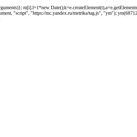
ush(arguments)}; m[i].l=1*new Date();k=e.createElement(t),a=e.getEleme
ent, "script", "https://mc.yandex.ru/metrika/tag.js", "ym"); ym(687129
;