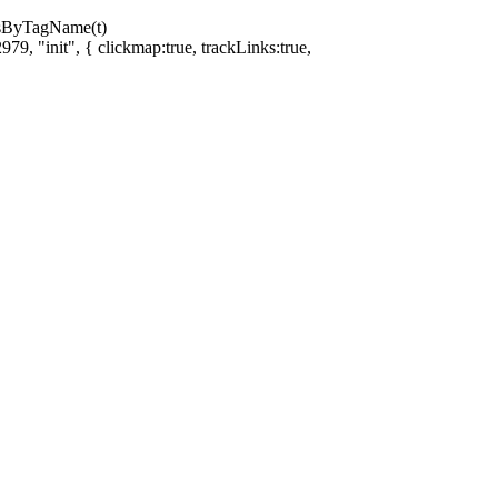
ntsByTagName(t)
79, "init", { clickmap:true, trackLinks:true,