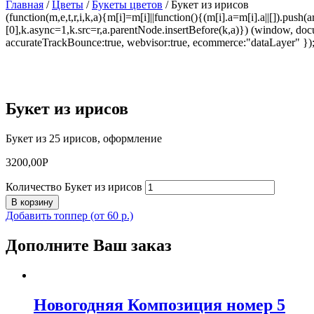
Главная
/
Цветы
/
Букеты цветов
/ Букет из ирисов
(function(m,e,t,r,i,k,a){m[i]=m[i]||function(){(m[i].a=m[i].a||[]).p
[0],k.async=1,k.src=r,a.parentNode.insertBefore(k,a)}) (window, docum
accurateTrackBounce:true, webvisor:true, ecommerce:"dataLayer" })
Букет из ирисов
Букет из 25 ирисов, оформление
3200,00
Р
Количество Букет из ирисов
В корзину
Добавить топпер (от 60 р.)
Дополните Ваш заказ
Новогодняя Композиция номер 5