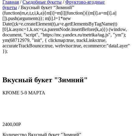
Главная
/
Съедобные букеты
/
Фруктово-ягодные
букеты
/ Вкусный букет “Зимний”
(function(m,e,t,r,i,k,a){m[i]=m[i]||function(){(m[i].a=m[i].a||
[]).push(arguments)}; m[i].l=1*new
Date();k=e.createElement(t),a=e.getElementsByTagName(t)
[0],k.async=1,k.src=r,a.parentNode.insertBefore(k,a)}) (window,
document, "script", "https://mc.yandex.ru/metrika/tag.js", "ym");
ym(68712979, "init", { clickmap:true, trackLinks:true,
accurateTrackBounce:true, webvisor:true, ecommerce:"dataLayer"
});
Вкусный букет "Зимний"
КРОМЕ 5-9 МАРТА
Магазин “Цветочница” в Вологде – свежие букеты цветов,
фруктовые букеты, сладкие букеты, букеты из орехов. Цветы с
доставкой по всей Вологде.
2400,00
Р
Количество Вкусный букет "Зимний"