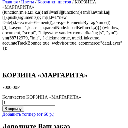
Главная
/
Цветы
/
Корзинки цветов
/ КОРЗИНА
«МАРГАРИТА»
(function(m,e,t,r,i,k,a){m[i]=m[i]||function(){(m[i].a=m[i].a||
[]).push(arguments)}; m[i].l=1*new
Date();k=e.createElement(t),a=e.getElementsByTagName(t)
[0],k.async=1,k.src=r,a.parentNode.insertBefore(k,a)}) (window,
document, "script", "https://mc.yandex.ru/metrika/tag.js", "ym");
ym(68712979, "init", { clickmap:true, trackLinks:true,
accurateTrackBounce:true, webvisor:true, ecommerce:"dataLayer"
});
КОРЗИНА «МАРГАРИТА»
7000,00
Р
Количество КОРЗИНА «МАРГАРИТА»
В корзину
Добавить топпер (от 60 р.)
Дополните Ваш заказ