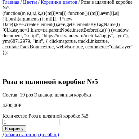
Главная
/
Цветы
/
Корзинки цветов
/ Роза в шляпной коробке
№5
(function(m,e,t,r,i,k,a){m[i]=m[i]||function(){(m[i].a=m[i].a||
[]).push(arguments)}; m[i].l=1*new
Date();k=e.createElement(t),a=e.getElementsByTagName(t)
[0],k.async=1,k.src=r,a.parentNode.insertBefore(k,a)}) (window,
document, "script", "https://mc.yandex.ru/metrika/tag.js", "ym");
ym(68712979, "init", { clickmap:true, trackLinks:true,
accurateTrackBounce:true, webvisor:true, ecommerce:"dataLayer"
});
Роза в шляпной коробке №5
Состав: 19 роз Эквадор, шляпная коробка
4200,00
Р
Количество Роза в шляпной коробке №5
В корзину
Добавить топпер (от 60 р.)