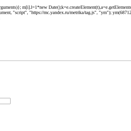
ush(arguments)}; m[i].l=1*new Date();k=e.createElement(t),a=e.getEleme
ent, "script", "https://mc.yandex.ru/metrika/tag.js", "ym"); ym(687129
;