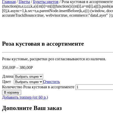
Главная
/
Цветы
/
Букеты цветов
/ Роза кустовая в ассортименте
(function(m,e,t,r,i,k,a){m[i]=m[i]||function(){(m[i].a=m[i].a||[]).p
[0],k.async=1,k.src=r,a.parentNode.insertBefore(k,a)}) (window, docum
accurateTrackBounce:true, webvisor:true, ecommerce:"dataLayer" })
Роза кустовая в ассортименте
Розы кустовые, расцветки роз согласовываются из наличия.
350,00
Р
–
380,00
Р
Длина
Цвет
Очистить
Количество Роза кустовая в ассортименте
В корзину
Добавить топпер (от 60 р.)
Дополните Ваш заказ