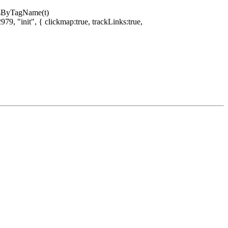
ntsByTagName(t)
79, "init", { clickmap:true, trackLinks:true,