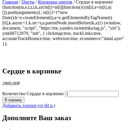
Главная
/
Цветы
/
Корзинки цветов
/ Сердце в корзинке
(function(m,e,t,r,i,k,a){m[i]=m[i]||function(){(m[i].a=m[i].a||
[]).push(arguments)}; m[i].l=1*new
Date();k=e.createElement(t),a=e.getElementsByTagName(t)
[0],k.async=1,k.src=r,a.parentNode.insertBefore(k,a)}) (window,
document, "script", "https://mc.yandex.ru/metrika/tag.js", "ym");
ym(68712979, "init", { clickmap:true, trackLinks:true,
accurateTrackBounce:true, webvisor:true, ecommerce:"dataLayer"
});
Сердце в корзинке
2800,00
Р
Количество Сердце в корзинке
В корзину
Добавить топпер (от 60 р.)
Дополните Ваш заказ