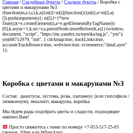
Главная
/
Съедобные букеты
/
Сладкие букеты
/ Коробка с
цветами и макарунами №3
(function(m,e,t,r,i,k,a){m[i]=m[i]||function(){(m[i].a=m[i].a||
[]).push(arguments)}; m[i].l=1*new
Date();k=e.createElement(t),a=e.getElementsByTagName(t)
[0],k.async=1,k.src=r,a.parentNode.insertBefore(k,a)}) (window,
document, "script", "https://mc.yandex.ru/metrika/tag.js", "ym");
ym(68712979, "init", { clickmap:true, trackLinks:true,
accurateTrackBounce:true, webvisor:true, ecommerce:"dataLayer"
});
Коробка с цветами и макарунами №3
Состав: диантусы, эустома, розы, озатамнус (или гипсофила /
лиммониум), эвкалипт, макаруны, коробка
Мы будем рады подобрать цветы и сладости, подходящие
именно Вам!
Просто свяжитесь с нами по номеру +7-953-517-25-05
(звонок, Viber или WhatsApp)