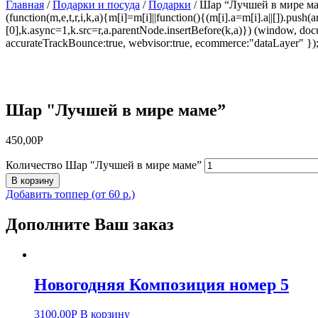
Главная
/
Подарки и посуда
/
Подарки
/ Шар “Лучшей в мире м
(function(m,e,t,r,i,k,a){m[i]=m[i]||function(){(m[i].a=m[i].a||[]).p
[0],k.async=1,k.src=r,a.parentNode.insertBefore(k,a)}) (window, docum
accurateTrackBounce:true, webvisor:true, ecommerce:"dataLayer" })
Шар "Лучшей в мире маме”
450,00
Р
Количество Шар "Лучшей в мире маме”
В корзину
Добавить топпер (от 60 р.)
Дополните Ваш заказ
Новогодняя Композиция номер 5
3100,00
Р
В корзину