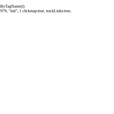
ntsByTagName(t)
79, "init", { clickmap:true, trackLinks:true,