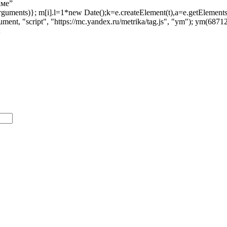
аме”
ush(arguments)}; m[i].l=1*new Date();k=e.createElement(t),a=e.getEleme
ent, "script", "https://mc.yandex.ru/metrika/tag.js", "ym"); ym(687129
;