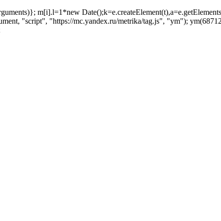
ush(arguments)}; m[i].l=1*new Date();k=e.createElement(t),a=e.getEleme
ent, "script", "https://mc.yandex.ru/metrika/tag.js", "ym"); ym(687129
;