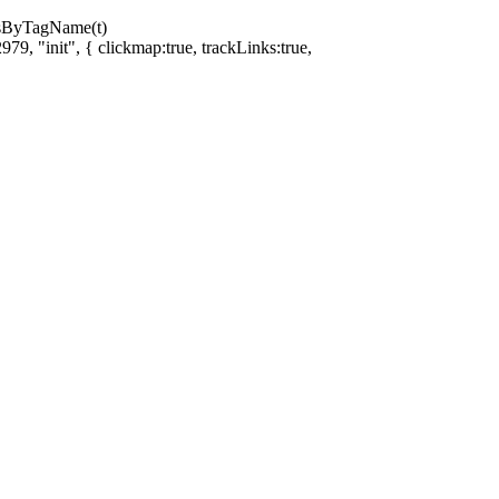
ntsByTagName(t)
79, "init", { clickmap:true, trackLinks:true,