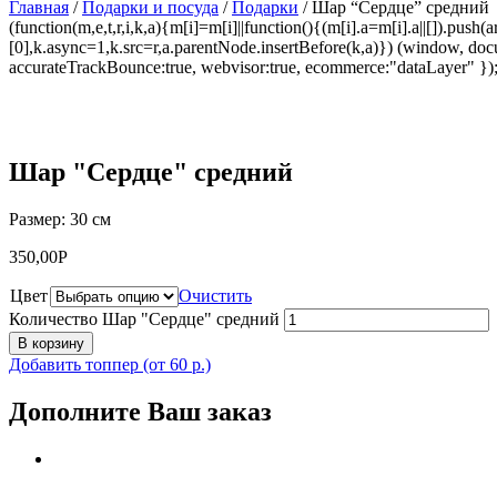
Главная
/
Подарки и посуда
/
Подарки
/ Шар “Сердце” средний
(function(m,e,t,r,i,k,a){m[i]=m[i]||function(){(m[i].a=m[i].a||[]).p
[0],k.async=1,k.src=r,a.parentNode.insertBefore(k,a)}) (window, docum
accurateTrackBounce:true, webvisor:true, ecommerce:"dataLayer" })
Шар "Сердце" средний
Размер: 30 см
350,00
Р
Цвет
Очистить
Количество Шар "Сердце" средний
В корзину
Добавить топпер (от 60 р.)
Дополните Ваш заказ